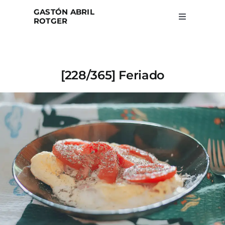
Skip
GASTÓN ABRIL
to
ROTGER
Toggle
Navigation
content
Home
[228/365] Feriado
Projects
Blog
About
Search
for: