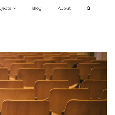
ojects
Blog
About