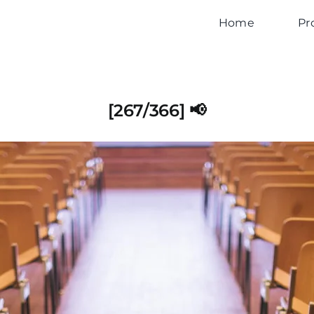
Home
Pr
[267/366] 📢