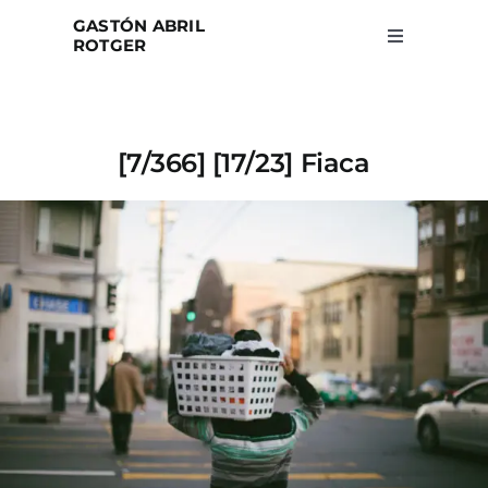
Skip
GASTÓN ABRIL
to
ROTGER
Toggle
Navigation
content
Home
[7/366] [17/23] Fiaca
Projects
Blog
About
Search
for: