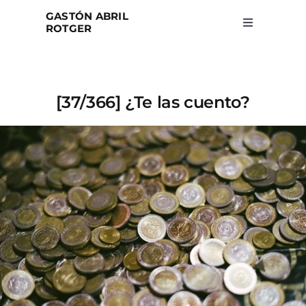
Skip
GASTÓN ABRIL
to
ROTGER
Toggle
Navigation
content
Home
[37/366] ¿Te las cuento?
Projects
Blog
About
Search
for: