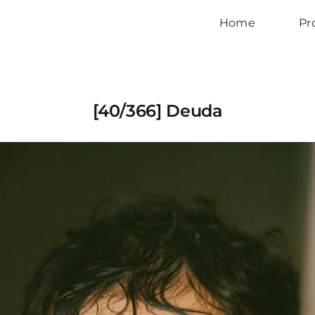
Home
Pr
[40/366] Deuda