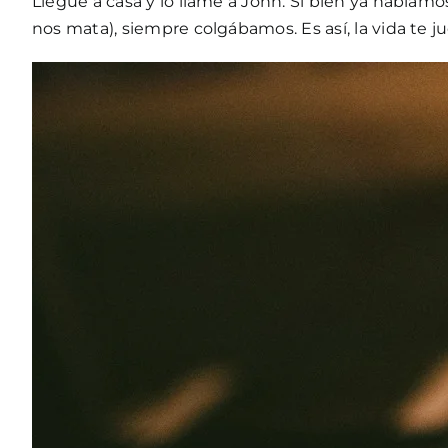
Llegué a casa y lo llamé a John. Si bien ya habíamo
nos mata), siempre colgábamos. Es así, la vida te 