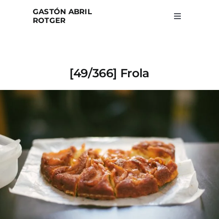
Skip
GASTÓN ABRIL
to
ROTGER
Toggle
Navigation
content
Home
[49/366] Frola
Projects
Blog
About
Search
for: