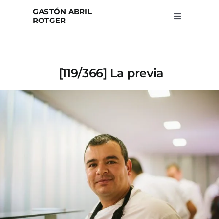
Skip
GASTÓN ABRIL
to
ROTGER
Toggle
Navigation
content
Home
[119/366] La previa
Projects
Blog
About
Search
for: