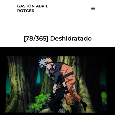
Skip
GASTÓN ABRIL
to
ROTGER
Toggle
Navigation
content
Home
[78/365] Deshidratado
Projects
Blog
About
Search
for: