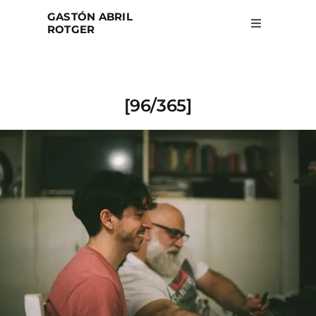
Skip
GASTÓN ABRIL
to
ROTGER
Toggle
Navigation
content
Home
[96/365]
Projects
Blog
About
Search
for: