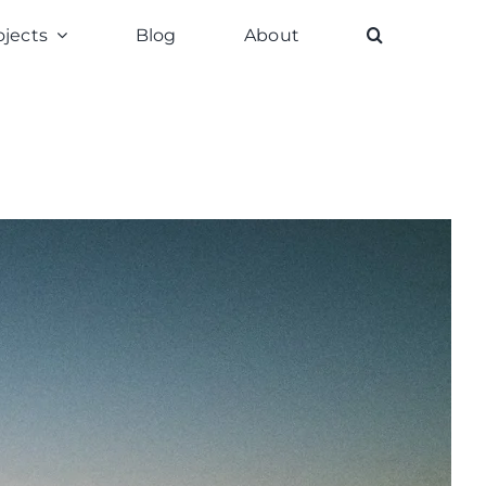
ojects
Blog
About