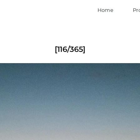
Home
Pr
[116/365]