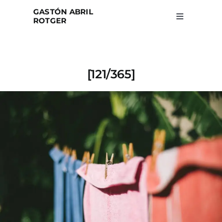
Skip
GASTÓN ABRIL
to
ROTGER
Toggle
Navigation
content
Home
[121/365]
Projects
Blog
About
Search
for: