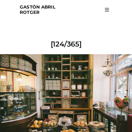
Skip
GASTÓN ABRIL
to
ROTGER
Toggle
Navigation
content
Home
[124/365]
Projects
Blog
About
Search
for: