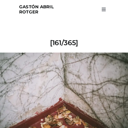
Skip
GASTÓN ABRIL
to
ROTGER
Toggle
Navigation
content
Home
[161/365]
Projects
Blog
About
Search
for: