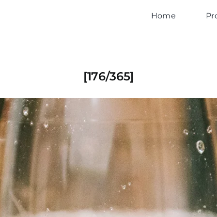
Home
Pr
[176/365]