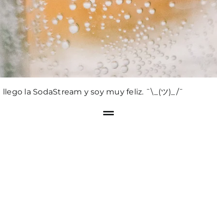
llego la SodaStream y soy muy feliz. ¯\_(ツ)_/¯