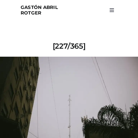
Skip
GASTÓN ABRIL
to
ROTGER
Toggle
Navigation
content
Home
[227/365]
Projects
Blog
About
Search
for: