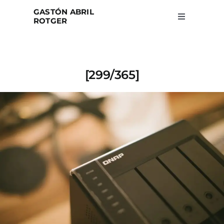
Skip
GASTÓN ABRIL
to
ROTGER
Toggle
Navigation
content
Home
[299/365]
Projects
Blog
About
Search
for: