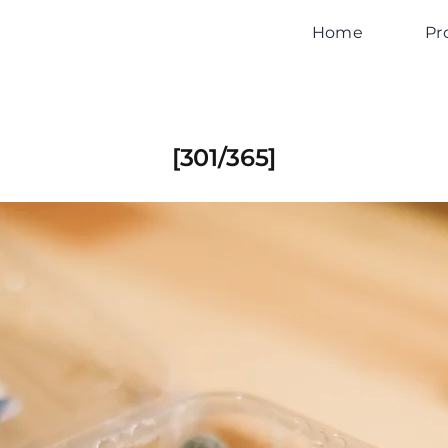
Home
Pr
[301/365]