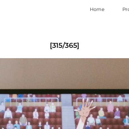
Home
Pr
[315/365]