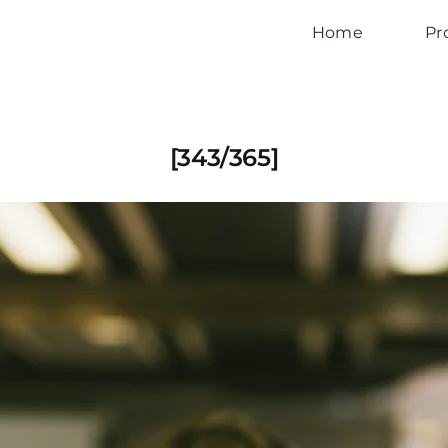
Home
Pr
[343/365]