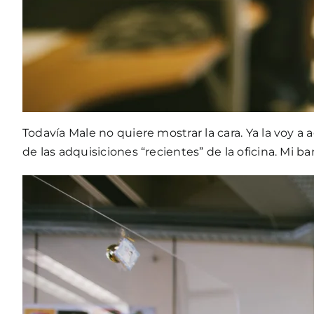
Todavía Male no quiere mostrar la cara. Ya la voy a a
de las adquisiciones “recientes” de la oficina. Mi 