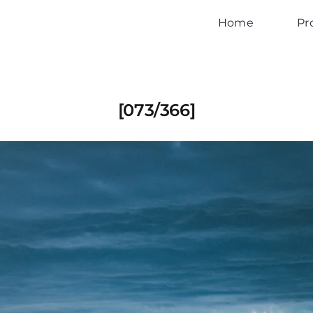
Home
Pr
[073/366]