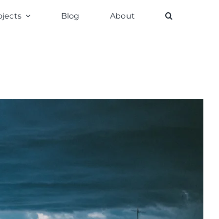
ojects
Blog
About