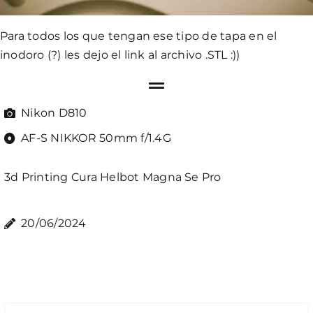
Para todos los que tengan ese tipo de tapa en el
inodoro (?) les dejo
el link
al archivo .STL :))
Nikon D810
AF-S NIKKOR 50mm f/1.4G
3d Printing
Cura
Helbot
Magna Se Pro
20/06/2024
Comment