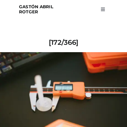
Skip
GASTÓN ABRIL
to
ROTGER
Toggle
Navigation
content
Home
[172/366]
Projects
Blog
About
Search
for: