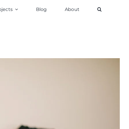
ojects
Blog
About