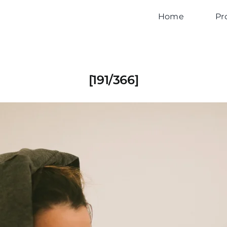
Home
Pr
[191/366]