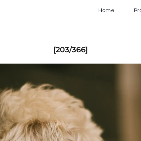
Home
Pr
[203/366]