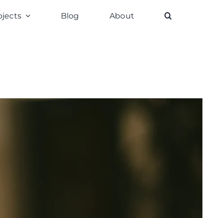
ojects
Blog
About