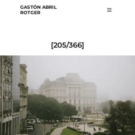
Skip
GASTÓN ABRIL
to
ROTGER
Toggle
Navigation
content
Home
[205/366]
Projects
Blog
About
Search
for: