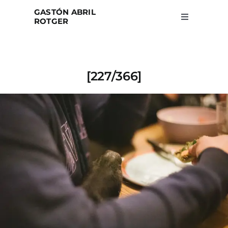
Skip
GASTÓN ABRIL
to
ROTGER
Toggle
Navigation
content
Home
[227/366]
Projects
Blog
About
Search
for: