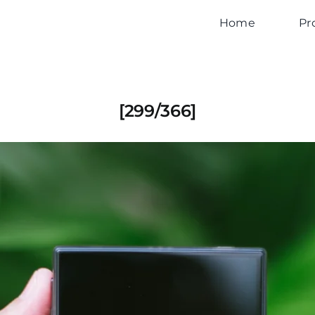
Home
Pr
[299/366]