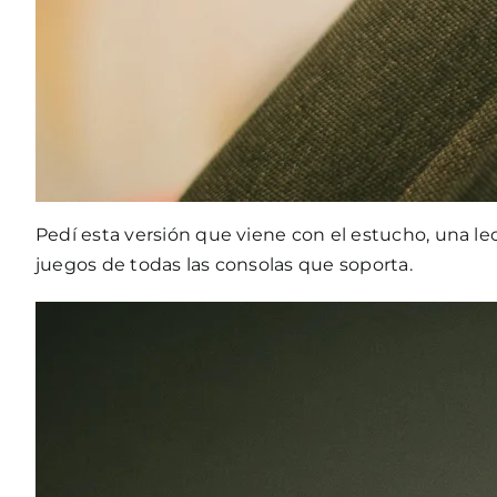
Pedí
esta versión
que viene con el estucho, una lec
juegos de todas las consolas que soporta.