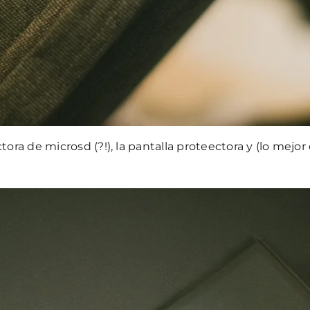
tora de microsd (?!), la pantalla proteectora y (lo me