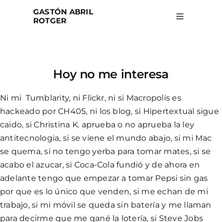
Skip
GASTÓN ABRIL
to
ROTGER
Toggle
Navigation
content
Home
Hoy no me interesa
Projects
Ni mi Tumblarity, ni Flickr, ni si Macropolis es
Blog
hackeado por CH405, ni los blog, si Hipertextual sigue
caido, si Christina K. aprueba o no aprueba la ley
antitecnologia, si se viene el mundo abajo, si mi Mac
About
se quema, si no tengo yerba para tomar mates, si se
acabo el azucar, si Coca-Cola fundió y de ahora en
Search
adelante tengo que empezar a tomar Pepsi sin gas
for:
por que es lo único que venden, si me echan de mi
trabajo, si mi móvil se queda sin batería y me llaman
para decirme que me gané la lotería, si Steve Jobs