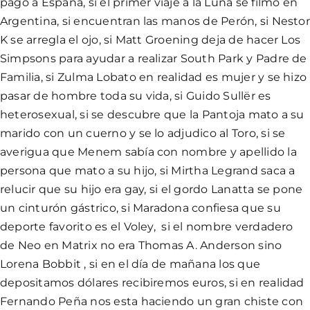
pago a España, si el primer viaje a la Luna se filmo en
Argentina, si encuentran las manos de Perón, si Nestor
K se arregla el ojo, si Matt Groening deja de hacer Los
Simpsons para ayudar a realizar South Park y Padre de
Familia, si Zulma Lobato en realidad es mujer y se hizo
pasar de hombre toda su vida, si Guido Sullër es
heterosexual, si se descubre que la Pantoja mato a su
marido con un cuerno y se lo adjudico al Toro, si se
averigua que Menem sabía con nombre y apellido la
persona que mato a su hijo, si Mirtha Legrand saca a
relucir que su hijo era gay, si el gordo Lanatta se pone
un cinturón gástrico, si Maradona confiesa que su
deporte favorito es el Voley, si el nombre verdadero
de Neo en Matrix no era Thomas A. Anderson sino
Lorena Bobbit , si en el día de mañana los que
depositamos dólares recibiremos euros, si en realidad
Fernando Peña nos esta haciendo un gran chiste con