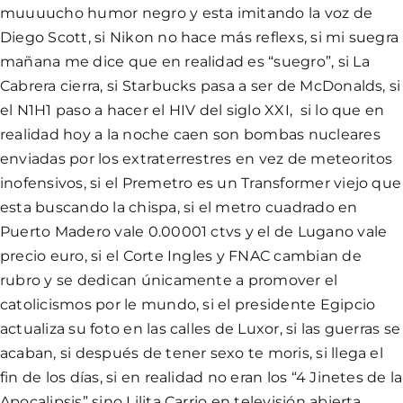
muuuucho humor negro y esta imitando la voz de
Diego Scott, si Nikon no hace más reflexs, si mi suegra
mañana me dice que en realidad es “suegro”, si La
Cabrera cierra, si Starbucks pasa a ser de McDonalds, si
el N1H1 paso a hacer el HIV del siglo XXI, si lo que en
realidad hoy a la noche caen son bombas nucleares
enviadas por los extraterrestres en vez de meteoritos
inofensivos, si el Premetro es un Transformer viejo que
esta buscando la chispa, si el metro cuadrado en
Puerto Madero vale 0.00001 ctvs y el de Lugano vale
precio euro, si el Corte Ingles y FNAC cambian de
rubro y se dedican únicamente a promover el
catolicismos por le mundo, si el presidente Egipcio
actualiza su foto en las calles de Luxor, si las guerras se
acaban, si después de tener sexo te moris, si llega el
fin de los días, si en realidad no eran los “4 Jinetes de la
Apocalipsis” sino Lilita Carrio en televisión abierta