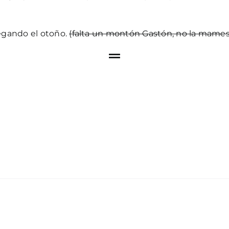
legando el otoño.
(falta un montón Gastón, no la mames