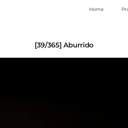
Home
Pr
[39/365] Aburrido