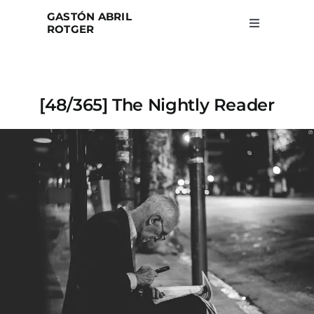
Skip
GASTÓN ABRIL
to
ROTGER
Toggle
Navigation
content
Home
[48/365] The Nightly Reader
Projects
Blog
About
Search
for: