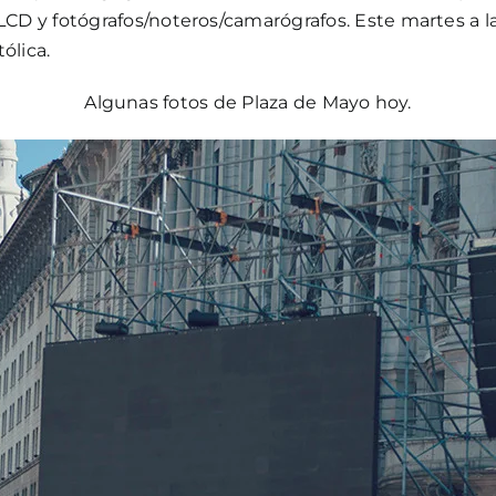
LCD y fotógrafos/noteros/camarógrafos. Este martes a 
ólica.
Algunas fotos de Plaza de Mayo hoy.