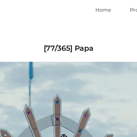
Home
Pr
[77/365] Papa