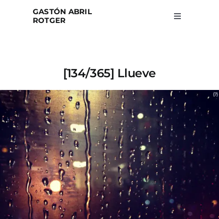
Skip
GASTÓN ABRIL
to
ROTGER
Toggle
Navigation
content
Home
[134/365] Llueve
Projects
Blog
About
Search
for: