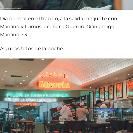
Día normal en el trabajo, a la salida me junté con
Mariano y fuimos a cenar a Güerrin. Gran amigo
Mariano. <3
Algunas fotos de la noche.