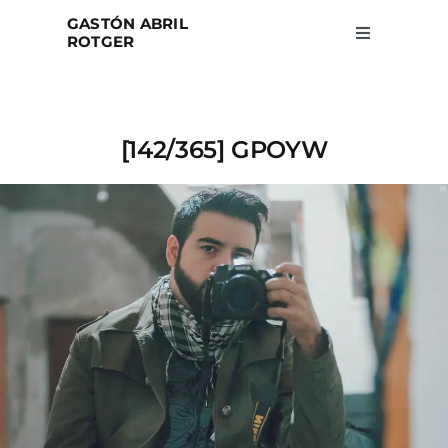
Skip
GASTÓN ABRIL
to
ROTGER
Toggle
Navigation
content
Home
[142/365] GPOYW
Projects
Blog
About
Search
for: