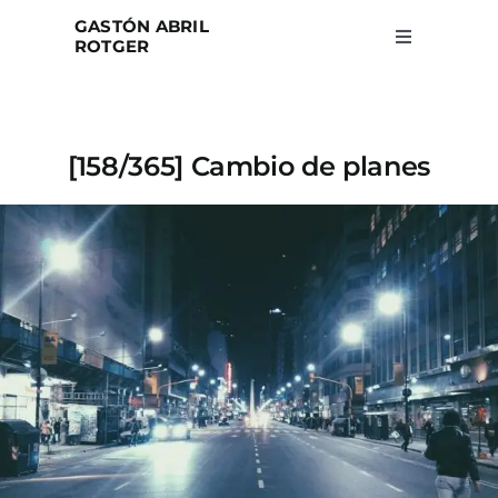
Skip
GASTÓN ABRIL
to
ROTGER
Toggle
Navigation
content
Home
[158/365] Cambio de planes
Projects
Blog
About
Search
for: