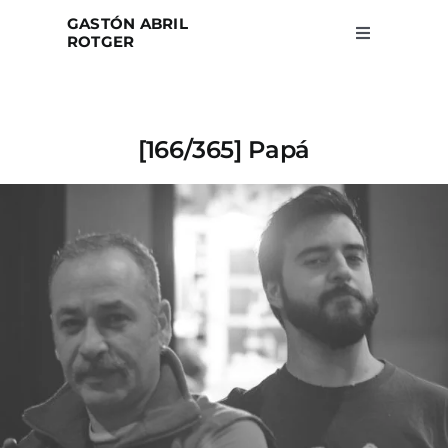
Skip
GASTÓN ABRIL
to
ROTGER
Toggle
Navigation
content
Home
[166/365] Papá
Projects
Blog
About
Search
for: