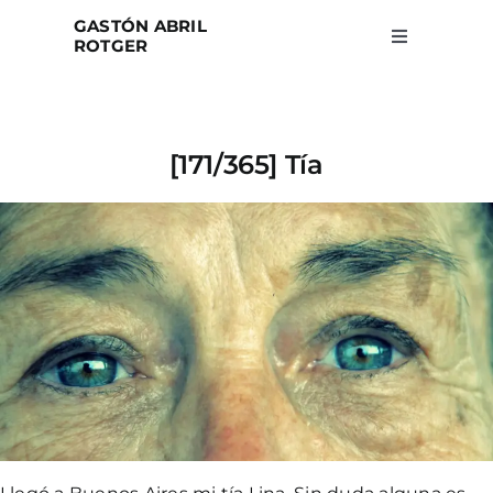
Skip
GASTÓN ABRIL
to
ROTGER
Toggle
Navigation
content
Home
[171/365] Tía
Projects
Blog
About
Search
for: