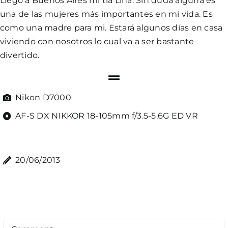
Llegó a Buenos Aires mi tía Lina. Sin duda alguna es
una de las mujeres más importantes en mi vida. Es
como una madre para mi. Estará algunos días en casa
viviendo con nosotros lo cual va a ser bastante
divertido.
Nikon D7000
AF-S DX NIKKOR 18-105mm f/3.5-5.6G ED VR
20/06/2013
Comment