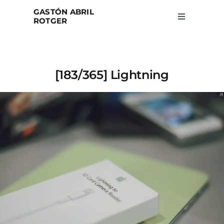
Skip
GASTÓN ABRIL
to
ROTGER
Toggle
Navigation
content
Home
[183/365] Lightning
Projects
Blog
About
Search
for: