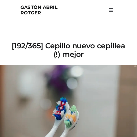
Skip
GASTÓN ABRIL
to
ROTGER
Toggle
Navigation
content
Home
[192/365] Cepillo nuevo cepillea
Projects
(!) mejor
Blog
About
Search
for: