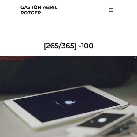
Skip
GASTÓN ABRIL
to
ROTGER
Toggle
Navigation
content
Home
[265/365] -100
Projects
Blog
About
Search
for: