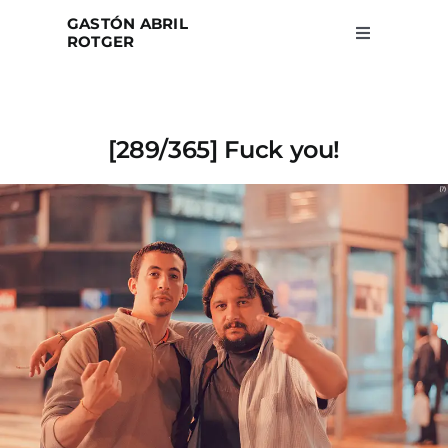
Skip
GASTÓN ABRIL
to
ROTGER
Toggle
Navigation
content
Home
[289/365] Fuck you!
Projects
Blog
About
Search
for: