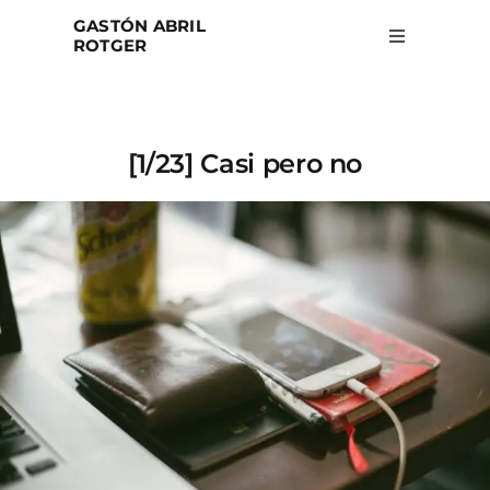
Skip
GASTÓN ABRIL
to
ROTGER
Toggle
Navigation
content
Home
[1/23] Casi pero no
Projects
Blog
About
Search
for: