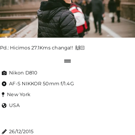
Pd.: Hicimos 27.1Kms changa!! 🙌🏻
Nikon D810
AF-S NIKKOR 50mm f/1.4G
New York
USA
26/12/2015