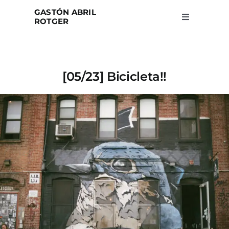
Skip
GASTÓN ABRIL
to
ROTGER
Toggle
Navigation
content
Home
[05/23] Bicicleta!!
Projects
Blog
About
Search
for: