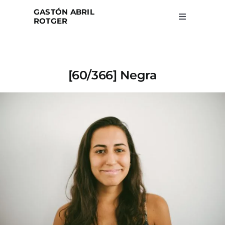
Skip
GASTÓN ABRIL
to
ROTGER
Toggle
Navigation
content
Home
[60/366] Negra
Projects
Blog
About
Search
for: