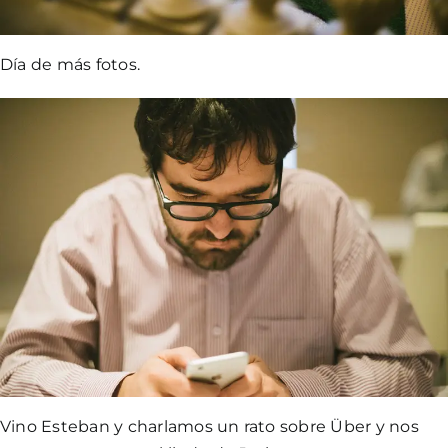
Día de más fotos.
Vino Esteban y charlamos un rato sobre Über y nos