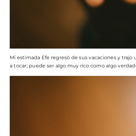
Mi estimada Efe regresó de sus vacaciones y trajo u
a tocar; puede ser algo muy rico como algo verda