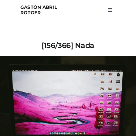
Skip
GASTÓN ABRIL
to
ROTGER
Toggle
Navigation
content
Home
[156/366] Nada
Projects
Blog
About
Search
for: