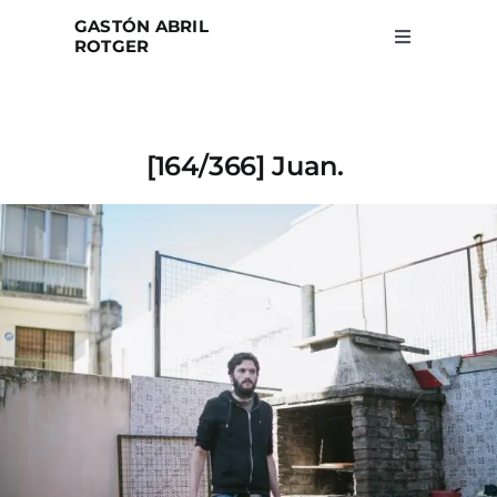
Skip
GASTÓN ABRIL
to
ROTGER
Toggle
Navigation
content
Home
[164/366] Juan.
Projects
Blog
About
Search
for: