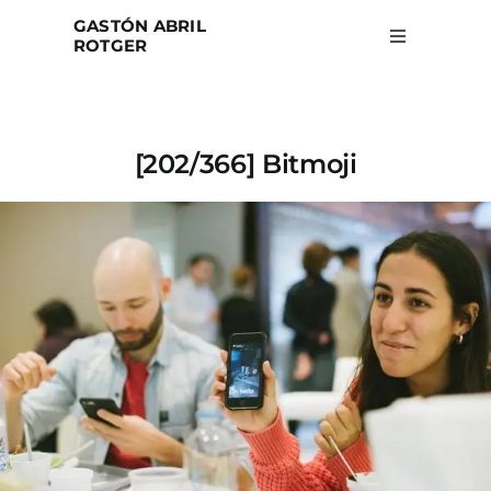
Skip
GASTÓN ABRIL
to
ROTGER
Toggle
Navigation
content
Home
[202/366] Bitmoji
Projects
Blog
About
Search
for: