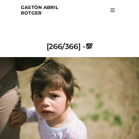
Skip
GASTÓN ABRIL
to
ROTGER
Toggle
Navigation
content
Home
[266/366] -💯
Projects
Blog
About
Search
for: