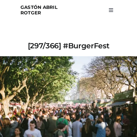
Skip
GASTÓN ABRIL
to
ROTGER
Toggle
Navigation
content
Home
[297/366] #BurgerFest
Projects
Blog
About
Search
for: