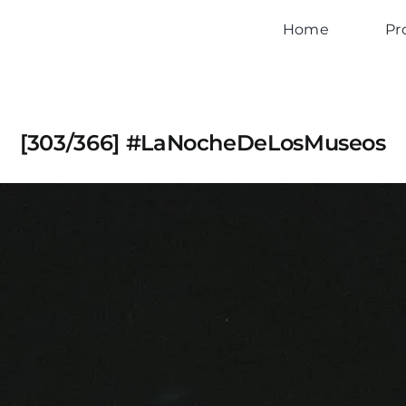
Home
Pr
[303/366] #LaNocheDeLosMuseos