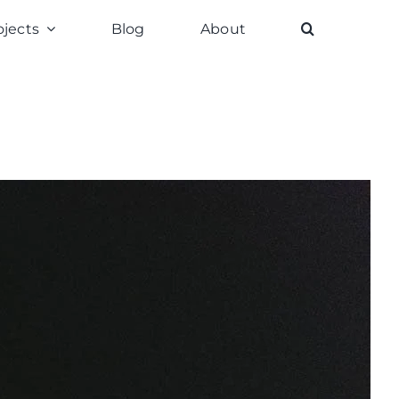
ojects
Blog
About